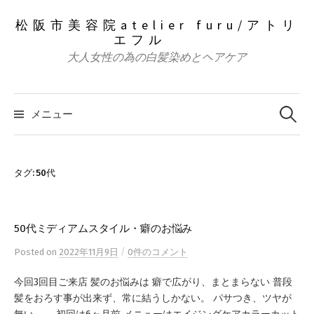
コ
松阪市美容院atelier furu/アトリ
ン
エフル
テ
大人女性の為の白髪染めとヘアケア
ン
ツ
検
へ
索:
メニュー
ス
キ
ッ
タグ:
50代
プ
50代ミディアムスタイル・癖のお悩み
/
Posted
on
2022年11月9日
0件のコメント
今回3回目ご来店 髪のお悩みは 癖で広がり、まとまらない 普段
髪をおろす事が出来ず、常に結うしかない。 パサつき、ツヤが