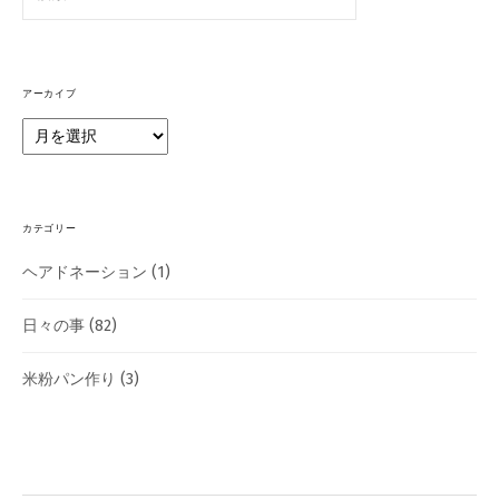
索:
アーカイブ
ア
ー
カ
イ
ブ
カテゴリー
ヘアドネーション
(1)
日々の事
(82)
米粉パン作り
(3)